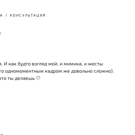
А
КОНСУЛЬТАЦИЯ
в
. И как будто взгляд мой, и мимика, и жесты
 это одномоментным кадром же довольно сложно).
 что ты делаешь 🤍
ки